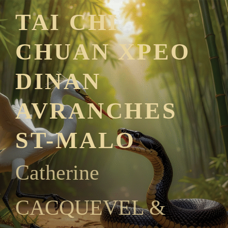
TAI CHI
CHUAN XPEO
DINAN
AVRANCHES
ST-MALO
Catherine
CACQUEVEL &