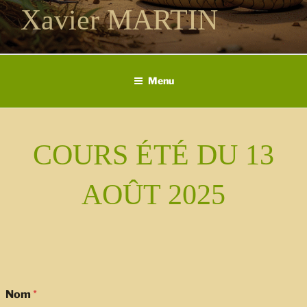
Xavier MARTIN
Menu
COURS ÉTÉ DU 13
AOÛT 2025
*
Nom